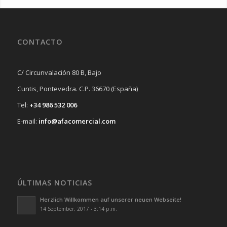
CONTACTO
C/ Circunvalación 80 B, Bajo
Cuntis, Pontevedra. C.P. 36670 (España)
Tel:
+34 986 532 006
E-mail:
info@afacomercial.com
ÚLTIMAS NOTICIAS
Herzlich Willkommen auf unserer neuen Webseite!
14 September, 2017 - 3:14 p.m.