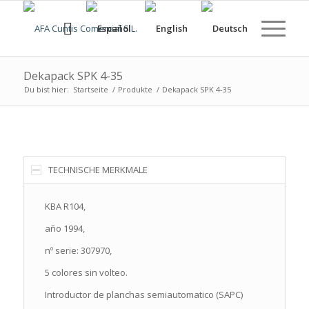
Dekapack SPK 4-35
Du bist hier:
Startseite
/
Produkte
/
Dekapack SPK 4-35
TECHNISCHE MERKMALE
KBA R104,
año 1994,
nº serie: 307970,
5 colores sin volteo.
Introductor de planchas semiautomatico (SAPC)