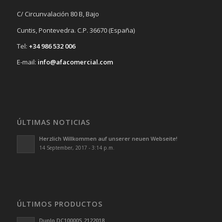
C/ Circunvalación 80 B, Bajo
Cuntis, Pontevedra. C.P. 36670 (España)
Tel:
+34 986 532 006
E-mail:
info@afacomercial.com
ÚLTIMAS NOTICIAS
Herzlich Willkommen auf unserer neuen Webseite!
14 September, 2017 - 3:14 p.m.
ÚLTIMOS PRODUCTOS
Duplo.DC10000S 2122018