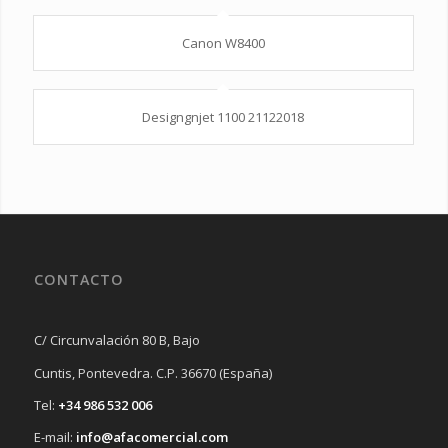
Canon W8400
Designgnjet 1100 21122018
CONTACTO
C/ Circunvalación 80 B, Bajo
Cuntis, Pontevedra. C.P. 36670 (España)
Tel:
+34 986 532 006
E-mail:
info@afacomercial.com