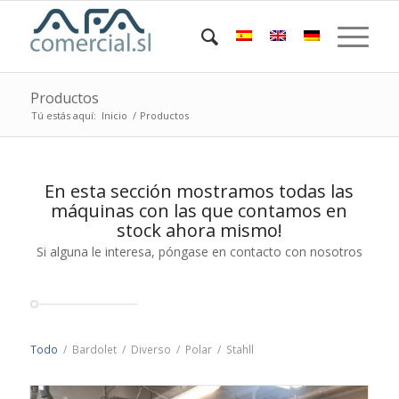
Productos
Tú estás aquí:
Inicio
/
Productos
En esta sección mostramos todas las
máquinas con las que contamos en
stock ahora mismo!
Si alguna le interesa, póngase en contacto con nosotros
Todo
/
Bardolet
/
Diverso
/
Polar
/
Stahll