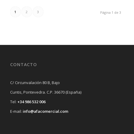
1
2
3
Página 1 de 3
CONTACTO
C/ Circunvalación 80 B, Bajo
Cuntis, Pontevedra. C.P. 36670 (España)
Tel:
+34 986 532 006
E-mail:
info@afacomercial.com